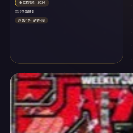
🎬 酷猫电影 · 2024
贾玲热血蜕变
🐱 无广告 · 酷猫秒播