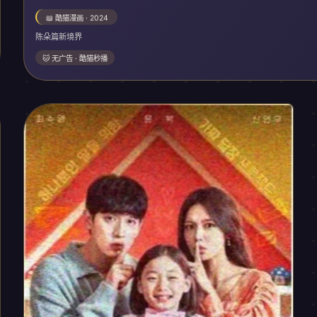
📖 酷猫漫画 · 2024
陈朵篇新境界
🐱 无广告 · 酷猫秒播