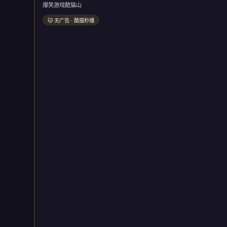
爆笑游戏酷猫山
🐱 无广告 · 酷猫秒播