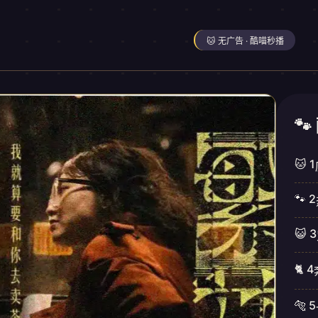
🐱 无广告 · 酷喵秒播

🐱 1
🐾 2
😺 3
🐈 4
🐅 5