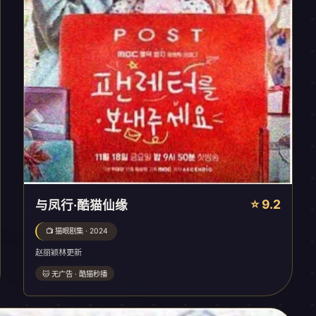
⭐ 9.2
与凤行·酷猫仙缘
📺 猫眼剧集 · 2024
赵丽颖林更新
🐱 无广告 · 酷猫秒播