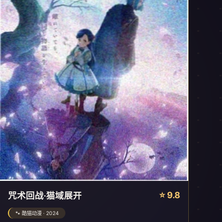
⭐ 9.8
咒术回战·猫域展开
🐾 酷猫动漫 · 2024