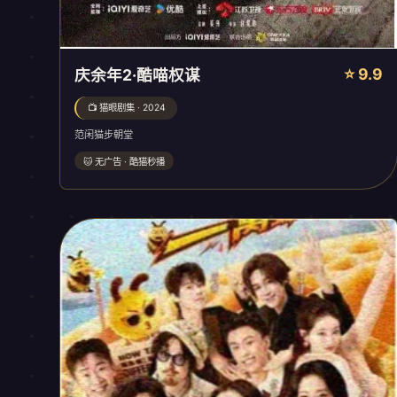
⭐ 9.9
庆余年2·酷喵权谋
📺 猫眼剧集 · 2024
范闲猫步朝堂
🐱 无广告 · 酷猫秒播