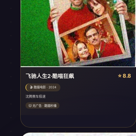
⭐ 8.8
飞驰人生2·酷喵狂飙
🎬 酷猫电影 · 2024
沈腾赛车极速
🐱 无广告 · 酷猫秒播