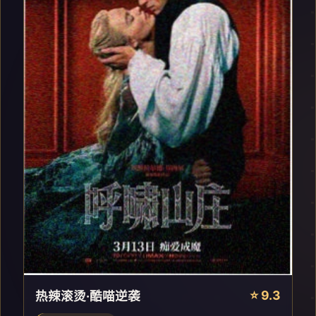
⭐ 9.3
热辣滚烫·酷喵逆袭