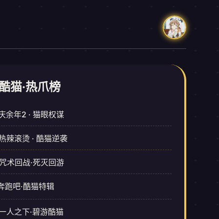
 酷猫·热爪榜
庆余年2 · 猫眼权谋
热辣滚烫 · 酷猫逆袭
咒术回战·死灭回游
奔跑吧·酷猫特辑
一人之下·碧游酷猫