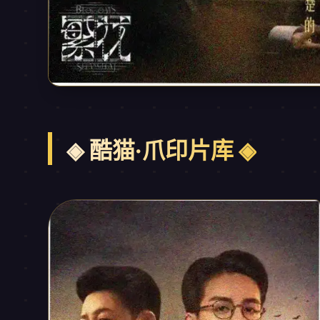
◈ 酷猫·爪印片库 ◈