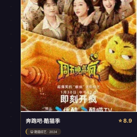
⭐ 8.9
奔跑吧·酷猫季
😺 酷猫综艺 · 2024