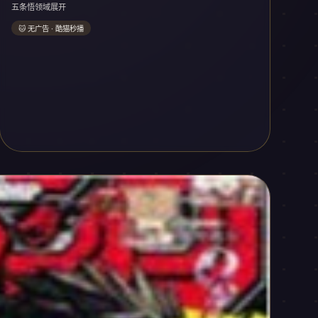
五条悟领域展开
🐱 无广告 · 酷猫秒播