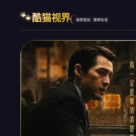
🐾
酷猫视界
猫眼看剧 · 慵懒极速